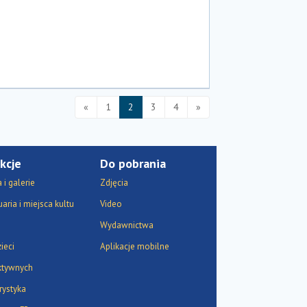
«
1
2
3
4
»
kcje
Do pobrania
i galerie
Zdjęcia
aria i miejsca kultu
Video
Wydawnictwa
ieci
Aplikacje mobilne
ktywnych
rystyka