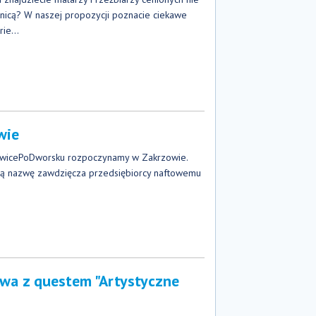
granicą? W naszej propozycji poznacie ciekawe
ie...
wie
wicePoDworsku rozpoczynamy w Zakrzowie.
oją nazwę zawdzięcza przedsiębiorcy naftowemu
awa z questem "Artystyczne