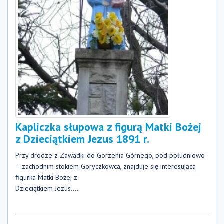
Kapliczka słupowa z figurą Matki Bożej
z Dzieciątkiem Jezus 1891 r.
Przy drodze z Zawadki do Gorzenia Górnego, pod południowo
– zachodnim stokiem Goryczkowca, znajduje się interesująca
figurka Matki Bożej z
Dzieciątkiem Jezus....