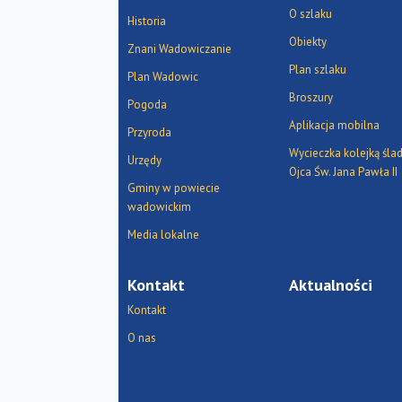
O szlaku
Historia
Obiekty
Znani Wadowiczanie
Plan szlaku
Plan Wadowic
Broszury
Pogoda
Aplikacja mobilna
Przyroda
Wycieczka kolejką śla
Urzędy
Ojca Św. Jana Pawła II
Gminy w powiecie
wadowickim
Media lokalne
Kontakt
Aktualności
Kontakt
O nas