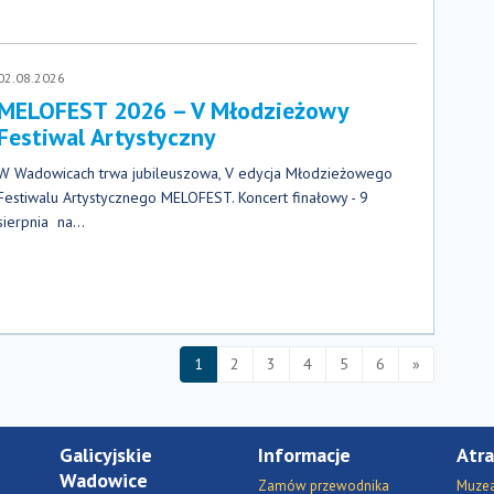
02.08.2026
MELOFEST 2026 – V Młodzieżowy
Festiwal Artystyczny
W Wadowicach trwa jubileuszowa, V edycja Młodzieżowego
Festiwalu Artystycznego MELOFEST. Koncert finałowy - 9
sierpnia na...
1
2
3
4
5
6
»
Galicyjskie
Informacje
Atra
Wadowice
Zamów przewodnika
Muzea 