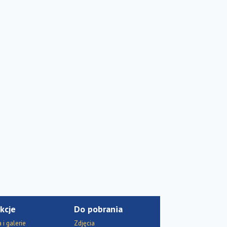
kcje
Do pobrania
i galerie
Zdjęcia