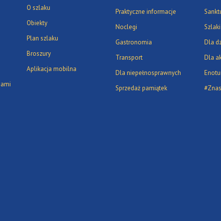
O szlaku
Praktyczne informacje
Sanktu
Obiekty
Noclegi
Szlaki
Plan szlaku
Gastronomia
Dla dz
Broszury
Transport
Dla a
Aplikacja mobilna
Dla niepełnosprawnych
Enotu
dami
Sprzedaż pamiątek
#Zna