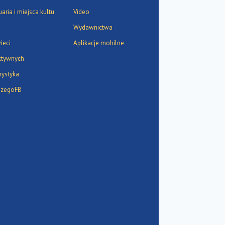
aria i miejsca kultu
Video
Wydawnictwa
ieci
Aplikacje mobilne
ktywnych
rystyka
szegoFB