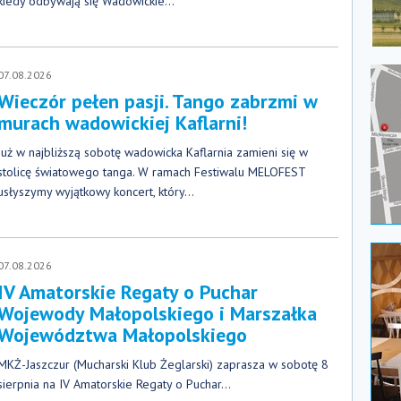
kiedy odbywają się Wadowickie...
07.08.2026
Wieczór pełen pasji. Tango zabrzmi w
murach wadowickiej Kaflarni!
Już w najbliższą sobotę wadowicka Kaflarnia zamieni się w
stolicę światowego tanga. W ramach Festiwalu MELOFEST
usłyszymy wyjątkowy koncert, który...
07.08.2026
IV Amatorskie Regaty o Puchar
Wojewody Małopolskiego i Marszałka
Województwa Małopolskiego
MKŻ-Jaszczur (Mucharski Klub Żeglarski) zaprasza w sobotę 8
sierpnia na IV Amatorskie Regaty o Puchar...