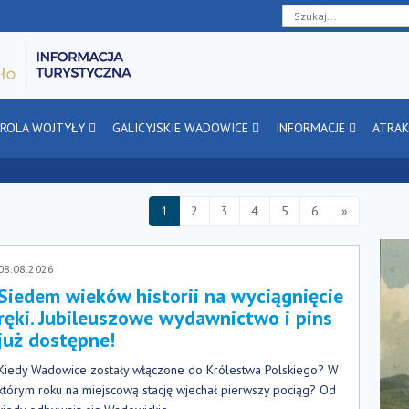
Deklaracja
Przejdź
Przejdź
Przejdź
dostępności
do
do
do
głównej
menu
stopki
treści
AROLA WOJTYŁY
GALICYJSKIE WADOWICE
INFORMACJE
ATRAK
1
2
3
4
5
6
»
08.08.2026
Siedem wieków historii na wyciągnięcie
ręki. Jubileuszowe wydawnictwo i pins
już dostępne!
Kiedy Wadowice zostały włączone do Królestwa Polskiego? W
którym roku na miejscową stację wjechał pierwszy pociąg? Od