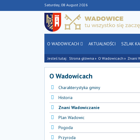
Saturday, 08 August 2026
O WADOWICACH
AKTUALNOŚCI
SZLAK K
Jesteś tutaj:
Strona główna
O Wadowicach
Znani 
O Wadowicach
Charakterystyka gminy
Historia
Znani Wadowiczanie
Plan Wadowic
Pogoda
Przyroda