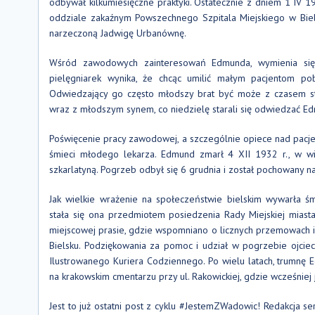
odbywał kilkumiesięczne praktyki. Ostatecznie z dniem 1 IV 19
oddziale zakaźnym Powszechnego Szpitala Miejskiego w Biel
narzeczoną Jadwigę Urbanównę.
Wśród zawodowych zainteresowań Edmunda, wymienia się me
pielęgniarek wynika, że chcąc umilić małym pacjentom pob
Odwiedzający go często młodszy brat być może z czasem sta
wraz z młodszym synem, co niedzielę starali się odwiedzać E
Poświęcenie pracy zawodowej, a szczególnie opiece nad pacj
śmieci młodego lekarza. Edmund zmarł 4 XII 1932 r., w wie
szkarlatyną. Pogrzeb odbył się 6 grudnia i został pochowany n
Jak wielkie wrażenie na społeczeństwie bielskim wywarła śm
stała się ona przedmiotem posiedzenia Rady Miejskiej mias
miejscowej prasie, gdzie wspomniano o licznych przemowach i
Bielsku. Podziękowania za pomoc i udział w pogrzebie ojci
Ilustrowanego Kuriera Codziennego. Po wielu latach, trumn
na krakowskim cmentarzu przy ul. Rakowickiej, gdzie wcześniej j
Jest to już ostatni post z cyklu #JestemZWadowic! Redakcja seri