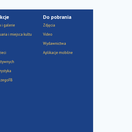
kcje
Do pobrania
i galerie
Zdjęcia
aria i miejsca kultu
Video
Wydawnictwa
ieci
Aplikacje mobilne
ktywnych
rystyka
szegoFB