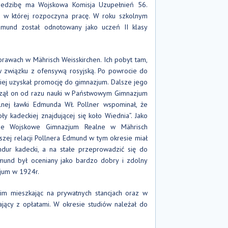
iedzibę ma Wojskowa Komisja Uzupełnień 56.
y, w której rozpoczyna pracę. W roku szkolnym
mund został odnotowany jako uczeń II klasy
rawach w Mährisch Weisskirchen. Ich pobyt tam,
 w związku z ofensywą rosyjską. Po powrocie do
ej uzyskał promocję do gimnazjum. Dalsze jego
począł on od razu nauki w Państwowym Gimnazjum
nej ławki Edmunda Wł. Pollner wspominał, że
y kadeckiej znajdującej się koło Wiednia”. Jako
iższe Wojskowe Gimnazjum Realne w Mährisch
zej relacji Pollnera Edmund w tym okresie miał
ur kadecki, a na stałe przeprowadzić się do
mund był oceniany jako bardzo dobry i zdolny
zjum w 1924r.
im mieszkając na prywatnych stancjach oraz w
ający z opłatami. W okresie studiów należał do