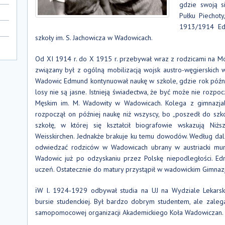
gdzie swoją s
Pułku Piechot
1913/1914 Ed
szkoły im. S. Jachowicza w Wadowicach.
Od XI 1914 r. do X 1915 r. przebywał wraz z rodzicami na Mo
związany był z ogólną mobilizacją wojsk austro-węgierskich
Wadowic Edmund kontynuował naukę w szkole, gdzie rok późni
losy nie są jasne. Istnieją świadectwa, że być może nie roz
Męskim im. M. Wadowity w Wadowicach. Kolega z gimnazjal
rozpoczął on później naukę niż wszyscy, bo „poszedł do szkoł
szkołę, w której się kształcił biografowie wskazują N
Weisskirchen. Jednakże brakuje ku temu dowodów. Według dals
odwiedzać rodziców w Wadowicach ubrany w austriacki mund
Wadowic już po odzyskaniu przez Polskę niepodległości. Ed
uczeń. Ostatecznie do matury przystąpił w wadowickim Gimna
ℹW l. 1924-1929 odbywał studia na UJ na Wydziale Lekarsk
bursie studenckiej. Był bardzo dobrym studentem, ale zaleg
samopomocowej organizacji Akademickiego Koła Wadowiczan.