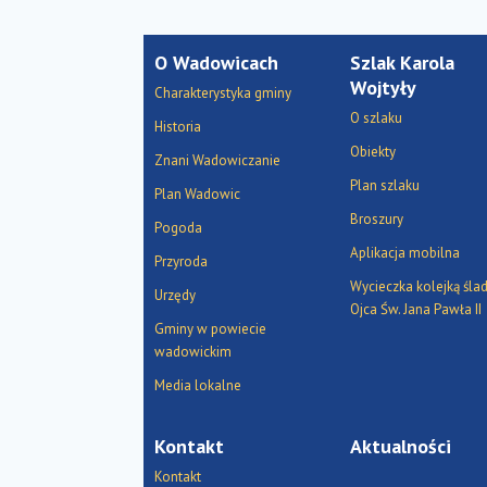
O Wadowicach
Szlak Karola
Wojtyły
Charakterystyka gminy
O szlaku
Historia
Obiekty
Znani Wadowiczanie
Plan szlaku
Plan Wadowic
Broszury
Pogoda
Aplikacja mobilna
Przyroda
Wycieczka kolejką śla
Urzędy
Ojca Św. Jana Pawła II
Gminy w powiecie
wadowickim
Media lokalne
Kontakt
Aktualności
Kontakt