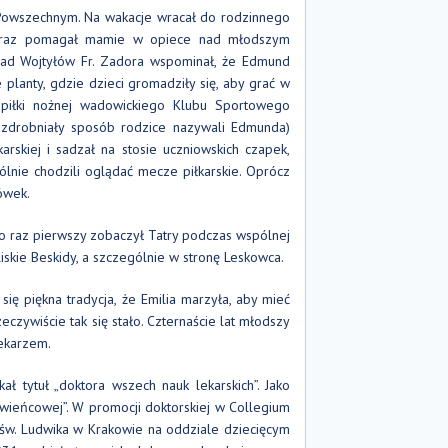
Powszechnym. Na wakacje wracał do rodzinnego
 oraz pomagał mamie w opiece nad młodszym
siad Wojtyłów Fr. Zadora wspominał, że Edmund
 planty, gdzie dzieci gromadziły się, aby grać w
 piłki nożnej wadowickiego Klubu Sportowego
i zdrobniały sposób rodzice nazywali Edmunda)
arskiej i sadzał na stosie uczniowskich czapek,
ólnie chodzili oglądać mecze piłkarskie. Oprócz
ówek.
po raz pierwszy zobaczył Tatry podczas wspólnej
iskie Beskidy, a szczególnie w stronę Leskowca.
ię piękna tradycja, że Emilia marzyła, aby mieć
eczywiście tak się stało. Czternaście lat młodszy
lekarzem.
ł tytuł „doktora wszech nauk lekarskich”. Jako
 wieńcowej”. W promocji doktorskiej w Collegium
u św. Ludwika w Krakowie na oddziale dziecięcym