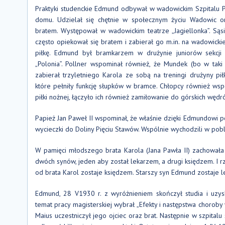
Praktyki studenckie Edmund odbywał w wadowickim Szpitalu 
domu. Udzielał się chętnie w społecznym życiu Wadowic
bratem. Występował w wadowickim teatrze „Jagiellonka”. Są
często opiekował się bratem i zabierał go m.in. na wadowickie
piłkę. Edmund był bramkarzem w drużynie juniorów sekcji
„Polonia”. Pollner wspominał również, że Mundek (bo w tak
zabierał trzyletniego Karola ze sobą na treningi drużyny piłk
które pełniły funkcję słupków w bramce. Chłopcy również wsp
piłki nożnej, łączyło ich również zamiłowanie do górskich wędr
Papież Jan Paweł II wspominał, że właśnie dzięki Edmundowi 
wycieczki do Doliny Pięciu Stawów. Wspólnie wychodzili w pobl
W pamięci młodszego brata Karola (Jana Pawła II) zachowała s
dwóch synów, jeden aby został lekarzem, a drugi księdzem. I rz
od brata Karol zostaje księdzem. Starszy syn Edmund zostaje 
Edmund, 28 V1930 r. z wyróżnieniem skończył studia i uzyska
temat pracy magisterskiej wybrał „Efekty i następstwa choroby
Maius uczestniczył jego ojciec oraz brat. Następnie w szpital