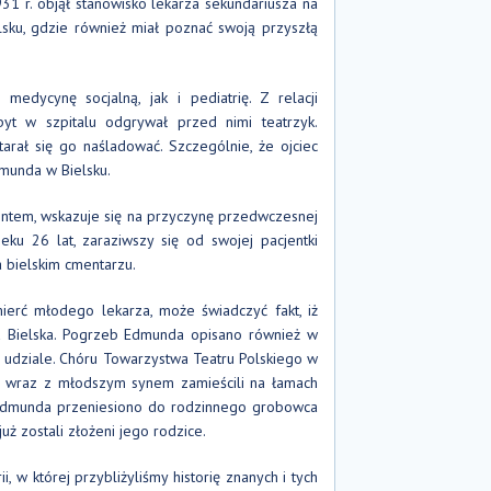
31 r. objął stanowisko lekarza sekundariusza na
sku, gdzie również miał poznać swoją przyszłą
dycynę socjalną, jak i pediatrię. Z relacji
yt w szpitalu odgrywał przed nimi teatrzyk.
rał się go naśladować. Szczególnie, że ojciec
dmunda w Bielsku.
entem, wskazuje się na przyczynę przedwczesnej
ku 26 lat, zaraziwszy się od swojej pacjentki
a bielskim cmentarzu.
ierć młodego lekarza, może świadczyć fakt, iż
ta Bielska. Pogrzeb Edmunda opisano również w
 udziale. Chóru Towarzystwa Teatru Polskiego w
ec wraz z młodszym synem zamieścili na łamach
ę Edmunda przeniesiono do rodzinnego grobowca
uż zostali złożeni jego rodzice.
i, w której przybliżyliśmy historię znanych i tych