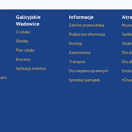
Galicyjskie
Informacje
Atra
Wadowice
Zamów przewodnika
Muzea 
O szlaku
Praktyczne informacje
Sanktu
Obiekty
Noclegi
Szlaki
Plan szlaku
Gastronomia
Dla dz
Broszury
Transport
Dla a
Aplikacja mobilna
Dla niepełnosprawnych
Enotu
dami
Sprzedaż pamiątek
#Zna