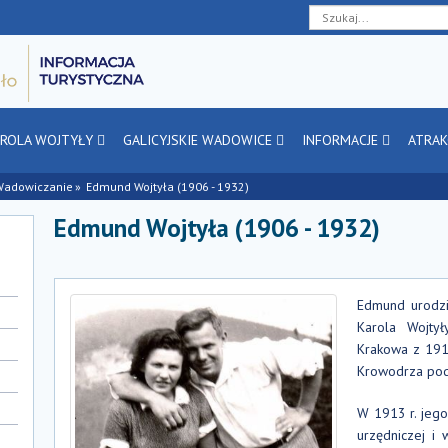
Deklaracja
Przejdź
Przejdź
Przejdź
dostępności
do
do
do
głównej
menu
stopki
treści
AROLA WOJTYŁY
GALICYJSKIE WADOWICE
INFORMACJE
ATRAK
Wadowiczanie
Edmund Wojtyła (1906 - 1932)
Edmund Wojtyła (1906 - 1932)
Edmund urodzi
Karola Wojtył
Krakowa z 1910
Krowodrza po
W 1913 r. jego
urzędniczej i