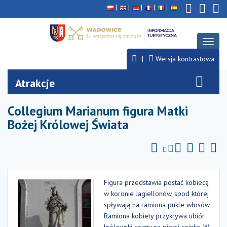
Deklaracja
Przejdź
Przejdź
Przejdź
dostępności
do
do
do
głównej
menu
stopki
treści
Rozwi
menu
Wersja kontrastowa
Atrakcje
Collegium Marianum figura Matki
Bożej Królowej Świata
Figura przedstawia postać kobiecą
w koronie Jagiellonów, spod której
spływają na ramiona pukle włosów.
Ramiona kobiety przykrywa ubiór
królewski spięty na piersi spinką. W