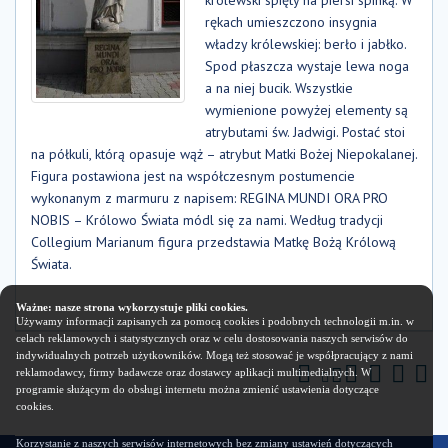
rękach umieszczono insygnia
władzy królewskiej: berło i jabłko.
Spod płaszcza wystaje lewa noga
a na niej bucik. Wszystkie
wymienione powyżej elementy są
atrybutami św. Jadwigi. Postać stoi
na półkuli, którą opasuje wąż – atrybut Matki Bożej Niepokalanej.
Figura postawiona jest na współczesnym postumencie
wykonanym z marmuru z napisem: REGINA MUNDI ORA PRO
NOBIS – Królowo Świata módl się za nami. Według tradycji
Collegium Marianum figura przedstawia Matkę Bożą Królową
Świata.
Ważne: nasze strona wykorzystuje pliki cookies.
Używamy informacji zapisanych za pomocą cookies i podobnych technologii m.in. w
celach reklamowych i statystycznych oraz w celu dostosowania naszych serwisów do
indywidualnych potrzeb użytkowników. Mogą też stosować je współpracujący z nami
reklamodawcy, firmy badawcze oraz dostawcy aplikacji multimedialnych. W
programie służącym do obsługi internetu można zmienić ustawienia dotyczące
cookies.
Korzystanie z naszych serwisów internetowych bez zmiany ustawień dotyczących