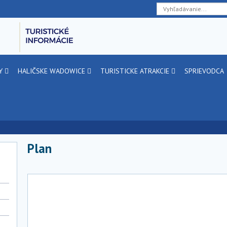
Deklaracja
Przejdź
Przejdź
Przejdź
dostępności
do
do
do
głównej
menu
stopki
treści
ŁY
HALIČSKE WADOWICE
TURISTICKE ATRAKCIE
SPRIEVODCA
Plan