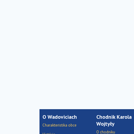
O Wadoviciach
Chodnik Karola
Wojtyły
Charakteristika obce
O chodniku