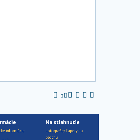
rmácie
Na stiahnutie
cké informácie
Fotografie/Tapety na
plochu