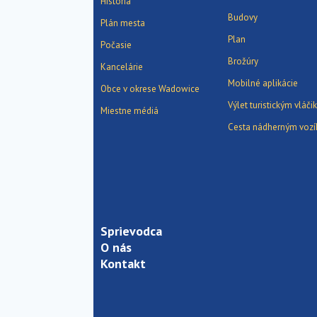
História
Budovy
Plán mesta
Plan
Počasie
Brožúry
Kancelárie
Mobilné aplikácie
Obce v okrese Wadowice
Výlet turistickým vláč
Miestne médiá
Cesta nádherným voz
Sprievodca
O nás
Kontakt