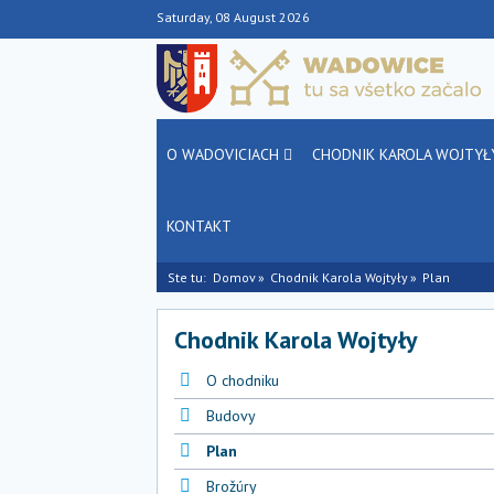
Saturday, 08 August 2026
O WADOVICIACH
CHODNIK KAROLA WOJTY
KONTAKT
Ste tu:
Domov
Chodnik Karola Wojtyły
Plan
Chodnik Karola Wojtyły
O chodniku
Budovy
Plan
Brožúry