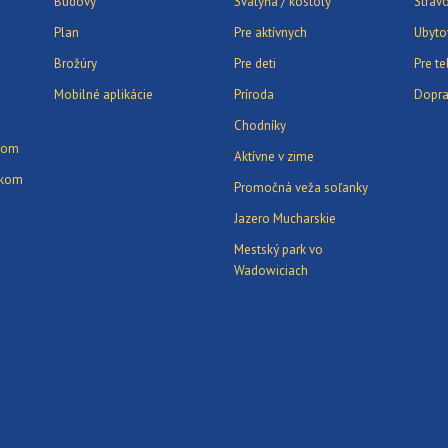
Budovy
Svätyňa / kostoly
Strav
Plan
Pre aktívnych
Ubyto
Brožúry
Pre deti
Pre t
Mobilné aplikácie
Príroda
Dopr
Chodníky
ikom
Aktívne v zime
íkom
Promočná veža soľanky
Jazero Mucharskie
Mestský park vo
Wadowiciach