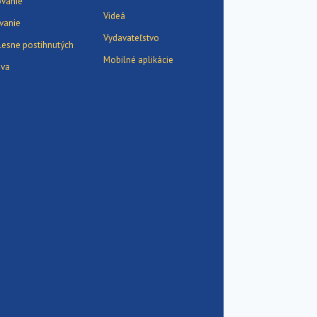
ovanie
Videá
vanie
Vydavateľstvo
elesne postihnutých
Mobilné aplikácie
ava