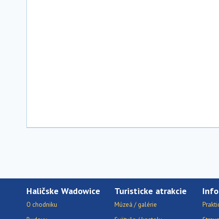
Haličske Wadowice
Turisticke atrakcie
Info
O chodniku
Múzeá / galérie
Prakti