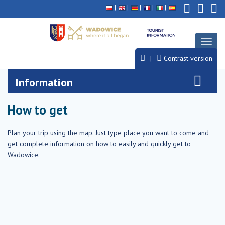
Deklaracja
Przejdź
Przejdź
Przejdź
dostępności
do
do
do
głównej
menu
stopki
treści
Toggl
naviga
Contrast version
Information
How to get
Plan your trip using the map. Just type place you want to come and
get complete information on how to easily and quickly get to
Wadowice.