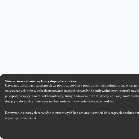
Ważne: nasze strona wykorzystuje pliki cookies.
Używamy informacji zapisanych za pomocą cookies i podobnych technologii m.in. w celach
statystycznych oraz w celu dostosowania naszych serwisów do indywidualnych potrzeb uży
je współpracujący z nami reklamodawcy, firmy badawcze oraz dostawcy aplikacji multimedi
służącym do obsługi internetu można zmienić ustawienia dotyczące cookies.
Korzystanie z naszych serwisów internetowych bez zmiany ustawień dotyczących cookies ozn
w pamięci urządzenia.