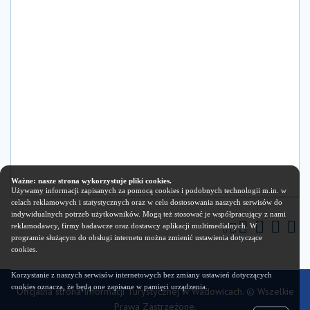
Ważne: nasze strona wykorzystuje pliki cookies.
Używamy informacji zapisanych za pomocą cookies i podobnych technologii m.in. w
celach reklamowych i statystycznych oraz w celu dostosowania naszych serwisów do
indywidualnych potrzeb użytkowników. Mogą też stosować je współpracujący z nami
reklamodawcy, firmy badawcze oraz dostawcy aplikacji multimedialnych. W
programie służącym do obsługi internetu można zmienić ustawienia dotyczące
cookies.
Korzystanie z naszych serwisów internetowych bez zmiany ustawień dotyczących
cookies oznacza, że będą one zapisane w pamięci urządzenia.
Oficjalna strona Informacji Turystycznej w Wadowicach. © Wszelkie
Prawa Zastrzeżone.