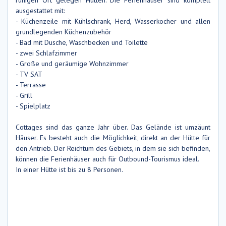
ausgestattet mit:
- Küchenzeile mit Kühlschrank,
Herd, Wasserkocher
und
allen
grundlegenden
Küchenzubehör
- Bad mit Dusche
, Waschbecken und Toilette
- zwei Schlafzimmer
-
Große und geräumige
Wohnzimmer
- TV SAT
- Terrasse
- Grill
- Spielplatz
Cottages sind das ganze Jahr über. Das Gelände ist umzäunt
Häuser. Es besteht auch die Möglichkeit, direkt an der Hütte für
den Antrieb. Der Reichtum des Gebiets, in dem sie sich befinden,
können die Ferienhäuser auch für Outbound-Tourismus ideal.
In einer Hütte ist bis zu 8 Personen.