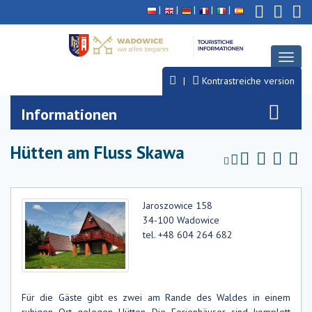
Deklaracja
Przejdź
Przejdź
Przejdź
dostępności
do
do
do
głównej
menu
stopki
treści
Toggl
naviga
Kontrastreiche version
Informationen
Hütten am Fluss Skawa
Jaroszowice 158
34-100 Wadowice
tel. +48 604 264 682
Für die Gäste
gibt es zwei am Rande des Waldes in einem
ruhigen Ort gelegen Hütten. Die Ferienhäuser sind komplett