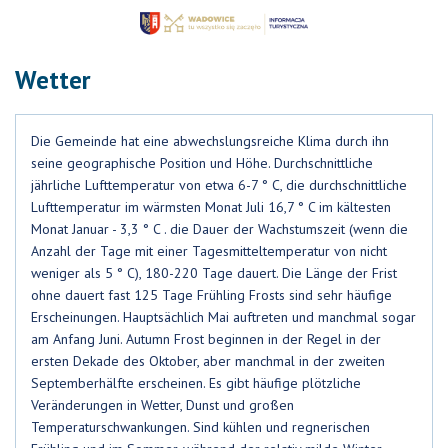
Wetter
Die Gemeinde hat eine abwechslungsreiche Klima durch ihn
seine geographische Position und Höhe. Durchschnittliche
jährliche Lufttemperatur von etwa 6-7 ° C, die durchschnittliche
Lufttemperatur im wärmsten Monat Juli 16,7 ° C im kältesten
Monat Januar - 3,3 ° C . die Dauer der Wachstumszeit (wenn die
Anzahl der Tage mit einer Tagesmitteltemperatur von nicht
weniger als 5 ° C), 180-220 Tage dauert. Die Länge der Frist
ohne dauert fast 125 Tage Frühling Frosts sind sehr häufige
Erscheinungen. Hauptsächlich Mai auftreten und manchmal sogar
am Anfang Juni. Autumn Frost beginnen in der Regel in der
ersten Dekade des Oktober, aber manchmal in der zweiten
Septemberhälfte erscheinen. Es gibt häufige plötzliche
Veränderungen in Wetter, Dunst und großen
Temperaturschwankungen. Sind kühlen und regnerischen