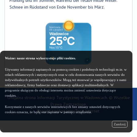
Frühling und im Sommer, während der relativ milde Winter.
Schnee im Rückstand von Ende November bis März.
Ważne: nasze strona wykorzystuje pliki cookies.
Używamy informacji zapisanych za pomocą cookies i podobnych technologii m.in. w
celach reklamowych i statystycznych oraz w celu dostosowania naszych serwisów do
indywidualnych potrzeb użytkowników. Mogą też stosować je współpracujący z nami
reklamodawcy, firmy badawcze oraz dostawcy aplikacji multimedialnych. W
programie służącym do obsługi internetu można zmienić ustawienia dotyczące
cookies.
Oficjalna strona Informacji Turystycznej w Wadowicach. © Wszelkie
Prawa Zastrzeżone.
Korzystanie z naszych serwisów internetowych bez zmiany ustawień dotyczących
Projekt i wykonanie: Tenit Internet
cookies oznacza, że będą one zapisane w pamięci urządzenia.
Zamknij