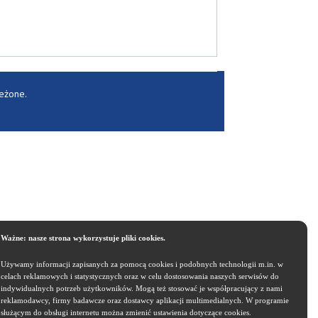
zeżone.
Ważne: nasze strona wykorzystuje pliki cookies.
Używamy informacji zapisanych za pomocą cookies i podobnych technologii m.in. w
celach reklamowych i statystycznych oraz w celu dostosowania naszych serwisów do
indywidualnych potrzeb użytkowników. Mogą też stosować je współpracujący z nami
reklamodawcy, firmy badawcze oraz dostawcy aplikacji multimedialnych. W programie
służącym do obsługi internetu można zmienić ustawienia dotyczące cookies.