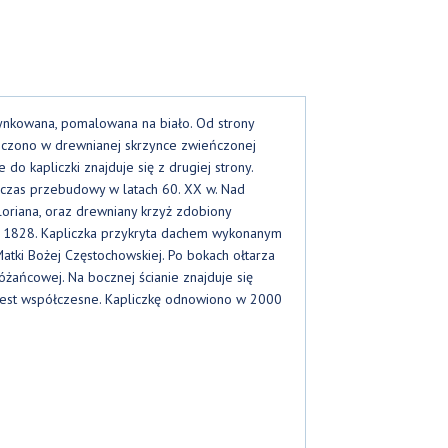
ynkowana, pomalowana na biało. Od strony
eszczono w drewnianej skrzynce zwieńczonej
do kapliczki znajduje się z drugiej strony.
czas przebudowy w latach 60. XX w. Nad
Floriana, oraz drewniany krzyż zdobiony
. 1828. Kapliczka przykryta dachem wykonanym
atki Bożej Częstochowskiej. Po bokach ołtarza
óżańcowej. Na bocznej ścianie znajduje się
a jest współczesne. Kapliczkę odnowiono w 2000